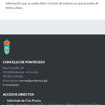
información que se poida obter a través de enlaces ou que proveña de
fontes alleas.
CONCELLO DE PONTECESO
Rúa Concello, 18
15110 Ponteceso - A Coruña
Tlf. 981 714 000
Información:
correo@ponteceso.gal
Ir a Contacto
ACCESOS DIRECTOS
Solicitude de Cita Previa
Sedes electrónicas das E.E.L.L. da Coruña e Oficinas de Rexistro Cl@ve